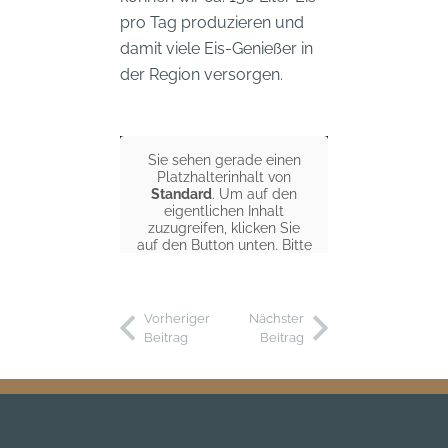
pro Tag produzieren und
damit viele Eis-Genießer in
der Region versorgen.
Sie sehen gerade einen
Platzhalterinhalt von
Standard
. Um auf den
eigentlichen Inhalt
zuzugreifen, klicken Sie
auf den Button unten. Bitte
beachten Sie, dass dabei
Daten an Drittanbieter
weitergegeben werden.
Vorheriger
Nächster
Beitrag
Beitrag
Inhalt entsperren
Weitere Informationen