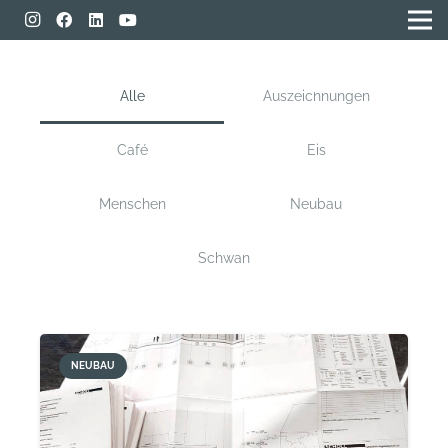
Alle
Auszeichnungen
Café
Eis
Menschen
Neubau
Schwan
NEUBAU