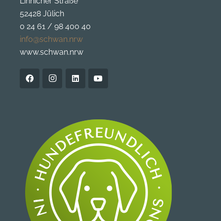
Linnicher Straße
52428 Jülich
0 24 61 / 98 400 40
info@schwan.nrw
www.schwan.nrw