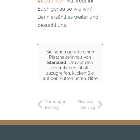
#Getränken
. Na, freut Ihr
Euch genau so wie wir?
Dann erzählt es weiter und
besucht uns.
Sie sehen gerade einen
Platzhalterinhalt von
Standard
. Um auf den
eigentlichen Inhalt
zuzugreifen, klicken Sie
auf den Button unten. Bitte
beachten Sie, dass dabei
Daten an Drittanbieter
weitergegeben werden.
Vorheriger
Nächster
Beitrag
Beitrag
Inhalt entsperren
Weitere Informationen